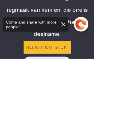
regmaak van kerk en die orrelis
ten opsigte van hom/haar
Come and share with more
people!
deelname.
INLIGTING STUK
Aanlyn aansoek
Sorry, the checkout page does not
support sharing
Copied to clipboard