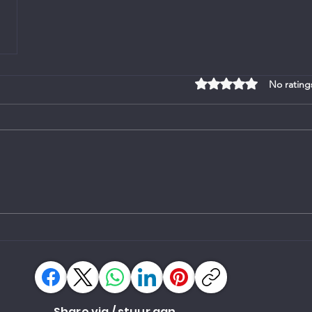
Rated 0 out of 5 stars
No rating
Share via / stuur aan