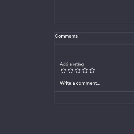
Comments
Add a rating
Welkom aan nog 'n Webblad
Write a comment...
borg