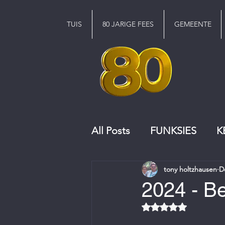
TUIS
80 JARIGE FEES
GEMEENTE
All Posts
FUNKSIES
K
tony holtzhausen
D
KERKRAAD
KOOR
2024 - B
Rated NaN out of 5 