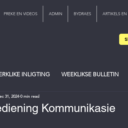
PREKE EN VIDEOS
ADMIN
BYDRAES
ARTIKELS EN
S
ERKLIKE INLIGTING
WEEKLIKSE BULLETIN
ec 31, 2024
0 min read
EREDIENS
Pinkster
jeugwerker
ediening Kommunikasie
stars.