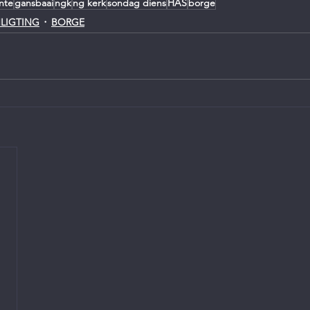
nte
gansbaai
ngk
ng kerk
sondag diens
HAS
borge
NLIGTING
BORGE