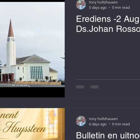
tony holtzhausen
5 days ago
0 min read
Erediens -2 Au
Ds.Johan Ross
tony holtzhausen
6 days ago
0 min read
Bulletin en uitn