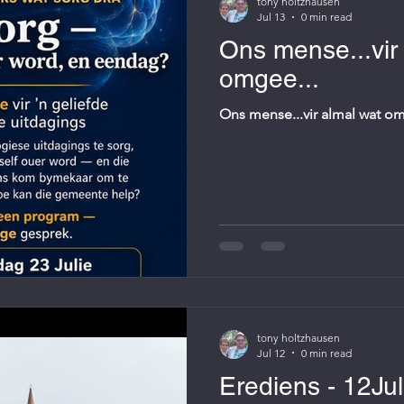
tony holtzhausen
Jul 13
0 min read
Ons mense...vir
omgee...
Ons mense...vir almal wat om
tony holtzhausen
Jul 12
0 min read
Erediens - 12Jul