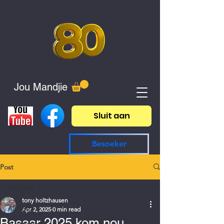
Jou Mandjie
Sluit aan
Besoeker
Post
All Posts
tony holtzhausen
All Posts
Apr 2, 2025
0 min read
Basaar 2025 kom nou