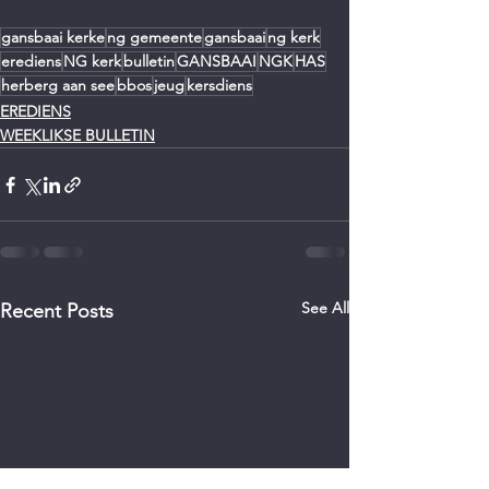
gansbaai kerke
ng gemeente
gansbaai
ng kerk
erediens
NG kerk
bulletin
GANSBAAI
NGK
HAS
herberg aan see
bbos
jeug
kersdiens
EREDIENS
WEEKLIKSE BULLETIN
See All
Recent Posts