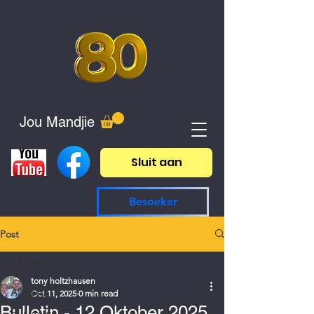
Jou Mandjie
Sluit aan
Besoeker
Post
All Posts
tony holtzhausen
All Posts
Oct 11, 2025
0 min read
Bulletin - 12 Oktober 2025