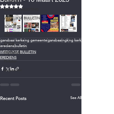
FUNKSIES
Rated NaN out of 5 stars.
KERKLIKE INLIGTING
WEEKLIKSE BULLETIN
BORGE
KERKRAAD
gansbaai kerke
ng gemeente
gansbaai
ngk
ng kerk
KOOR
erediens
bulletin
WEEKLIKSE BULLETIN
EREDIENS
EREDIENS
Pinkster
jeugwerker
See All
Recent Posts