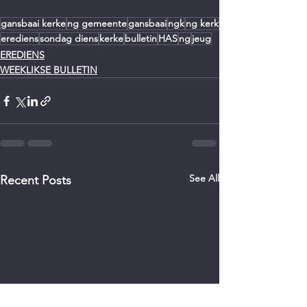
gansbaai kerke
ng gemeente
gansbaai
ngk
ng kerk
erediens
sondag diens
kerke
bulletin
HAS
ng
jeug
EREDIENS
WEEKLIKSE BULLETIN
See All
Recent Posts