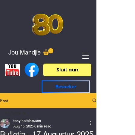
Jou Mandjie
Sluit aan
Besoeker
Post
All Posts
tony holtzhausen
All Posts
Aug 15, 2025
0 min read
Bulletin - 17 Augustus 2025