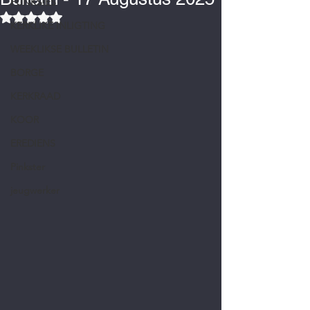
FUNKSIES
Rated NaN out of 5 stars.
KERKLIKE INLIGTING
WEEKLIKSE BULLETIN
BORGE
KERKRAAD
KOOR
EREDIENS
Pinkster
jeugwerker