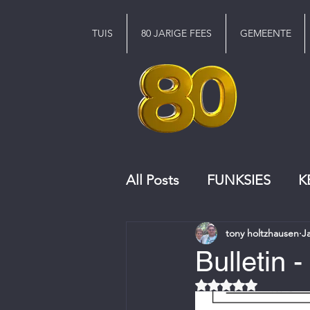
TUIS
80 JARIGE FEES
GEMEENTE
All Posts
FUNKSIES
K
tony holtzhausen
J
KERKRAAD
KOOR
Bulletin 
Rated NaN out of 5 