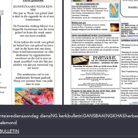
nte
erediens
sondag diens
NG kerk
bulletin
GANSBAAI
NGK
HAS
herbe
aalsmond
BULLETIN