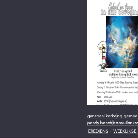
gansbaai kerke
ng gemee
pearly beach
bbos
uilenkr
EREDIENS
WEEKLIKSE 