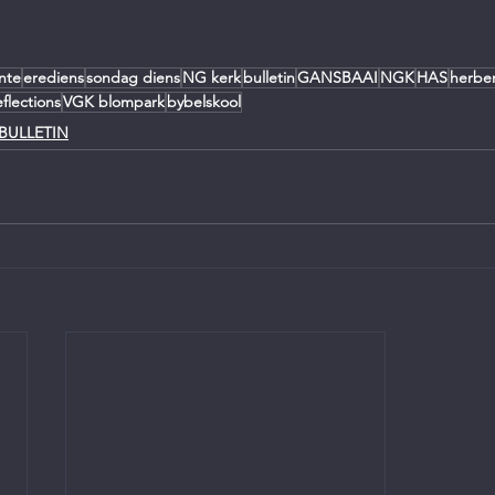
nte
erediens
sondag diens
NG kerk
bulletin
GANSBAAI
NGK
HAS
herbe
eflections
VGK blompark
bybelskool
BULLETIN