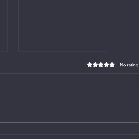
Rated 0 out of 5 stars
No rating
Bulletin 16 November 2025