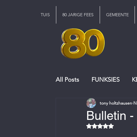
TUIS
80 JARIGE FEES
GEMEENTE
All Posts
FUNKSIES
K
tony holtzhausen
N
KERKRAAD
KOOR
Bulletin
Rated NaN out of 5 