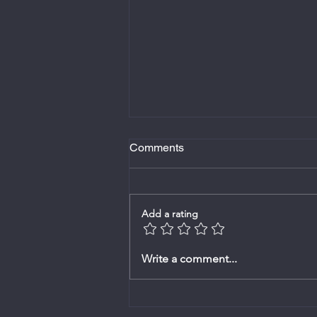
Comments
Add a rating
Erediens - 23 November 2025
Write a comment...
- Ds. Willie Kotze