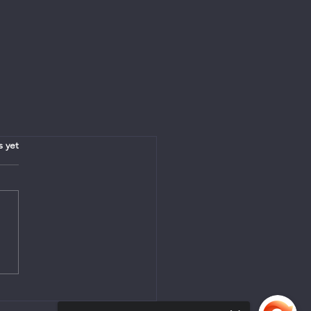
.
s yet