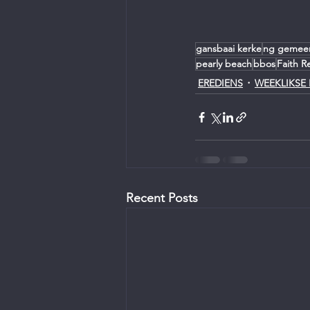
gansbaai kerke
ng gemee
pearly beach
bbos
Faith R
EREDIENS
WEEKLIKSE 
Recent Posts