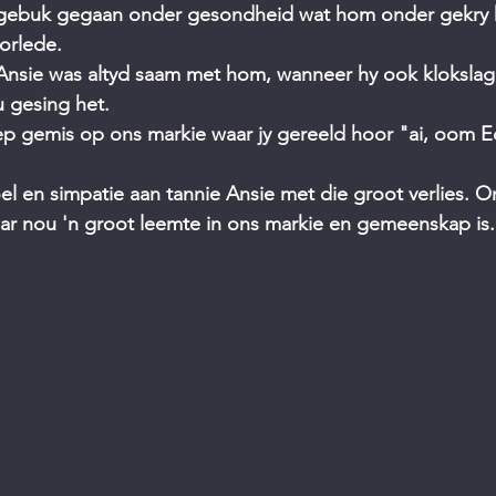
yd gebuk gegaan onder gesondheid wat hom onder gekry h
orlede.
nsie was altyd saam met hom, wanneer hy ook klokslag v
 gesing het.
 gemis op ons markie waar jy gereeld hoor "ai, oom 
 en simpatie aan tannie Ansie met die groot verlies. O
ar nou 'n groot leemte in ons markie en gemeenskap is.