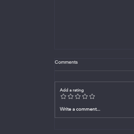
Comments
Add a rating
Erediens -2 Augustus 2026
Write a comment...
Ds.Johan Rossouw