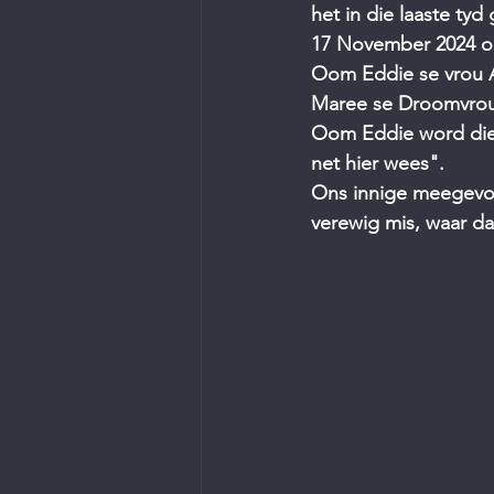
het in die laaste t
17 November 2024 o
Oom Eddie se vrou A
Maree se Droomvrou
Oom Eddie word diep
net hier wees".
Ons innige meegevoel
verewig mis, waar da