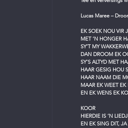
Tee en verversings w
Lucas Maree – Droo
EK SOEK NOU VIR 
MET ‘N HONGER HA
SY’T MY WAKKER
DAN DROOM EK O
SY’S ALTYD MET H
HAAR GESIG HOU 
HAAR NAAM DIE M
MAAR EK WEET EK 
EN EK WENS EK K
KOOR
HIERDIE IS ‘N LIE
EN EK SING DIT, JA