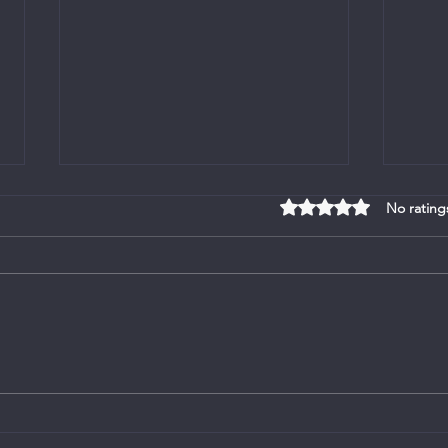
Rated 0 out of 5 stars
No rating
Bulletin en uitnodiging na
Eredi
bevestiging van Proponent
Hanr
Rudiger van Huysteen op 1
Augustus 2026