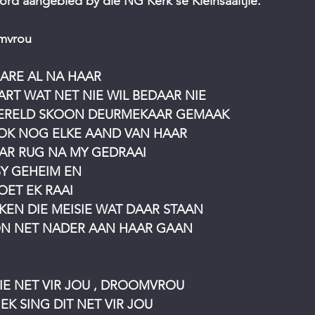
ord aangebied by die NG Kerk se Kleinsaaltjie.
mvrou
JARE AL NA HAAR
RT WAT NET NIE WIL BEDAAR NIE
WERELD SKOON DEURMEKAAR GEMAAK
OK NOG ELKE AAND VAN HAAR
AAR RUG NA MY GEDRAAI
SY GEHEIM EN
OET EK RAAI
KEN DIE MEISIE WAT DAAR STAAN
ON NET NADER AAN HAAR GAAN
DJIE NET VIR JOU , DROOMVROU
 EK SING DIT NET VIR JOU