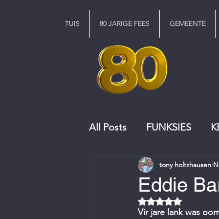
TUIS
80 JARIGE FEES
GEMEENTE
All Posts
FUNKSIES
K
tony holtzhausen
N
KERKRAAD
KOOR
Eddie Ba
Rated NaN out of 5 
Vir jare lank was o