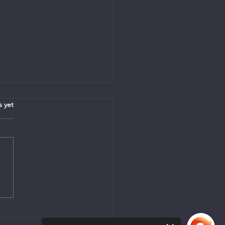
.
s yet
ens - 26 Julie 2026 - Ds.
i Joubert