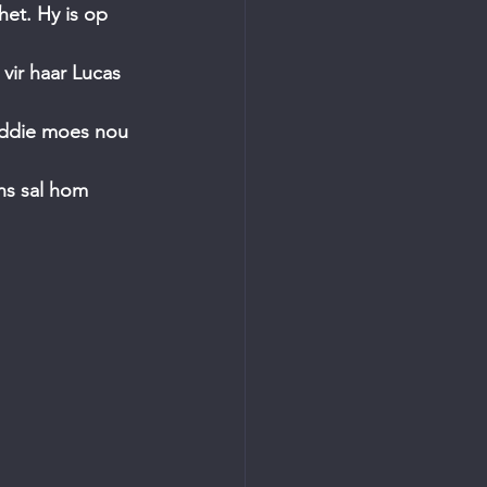
et. Hy is op 
ir haar Lucas 
Eddie moes nou 
ns sal hom  