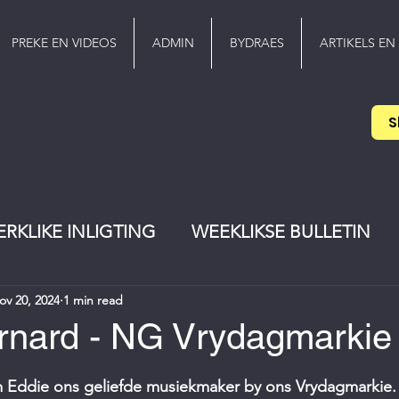
PREKE EN VIDEOS
ADMIN
BYDRAES
ARTIKELS EN
S
ERKLIKE INLIGTING
WEEKLIKSE BULLETIN
ov 20, 2024
1 min read
EREDIENS
Pinkster
jeugwerker
rnard - NG Vrydagmarkie
stars.
om Eddie ons geliefde musiekmaker by ons Vrydagmarkie