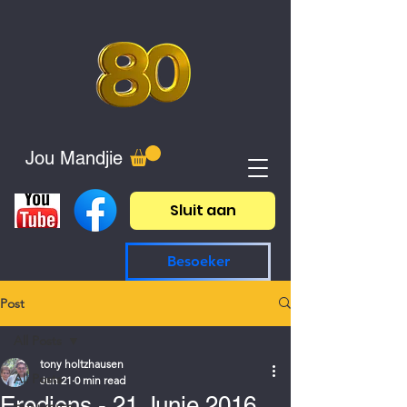
Jou Mandjie
Sluit aan
Besoeker
Post
All Posts
tony holtzhausen
All Posts
Jun 21
0 min read
Erediens - 21 Junie 2016