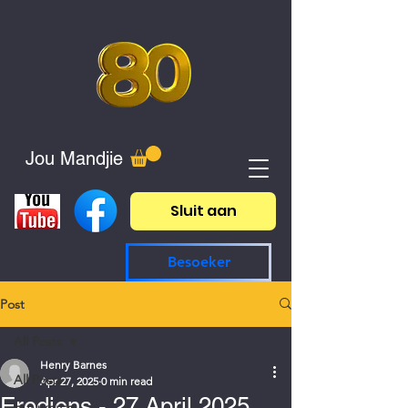
Jou Mandjie
Sluit aan
Besoeker
Post
All Posts
Henry Barnes
All Posts
Apr 27, 2025
0 min read
Erediens - 27 April 2025