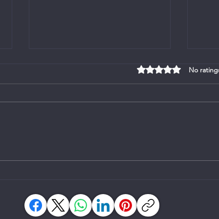
Rated 0 out of 5 stars
No rating
Bulle
Erediens - 26 Julie 2026 - Ds.
Hanri Joubert