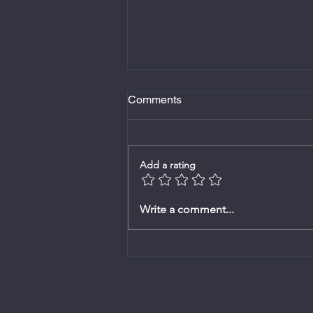
Comments
Add a rating
Erediens -2 Augustus 2026
Write a comment...
Ds.Johan Rossouw