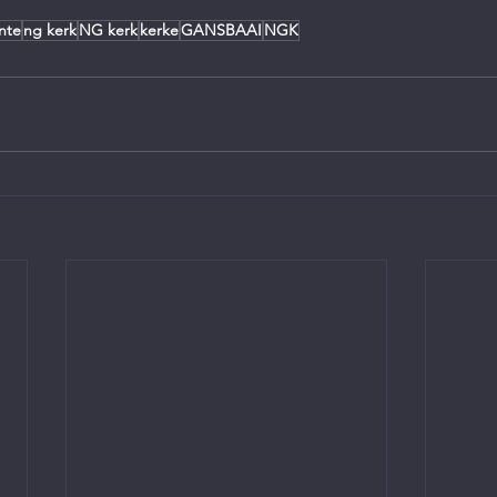
nte
ng kerk
NG kerk
kerke
GANSBAAI
NGK