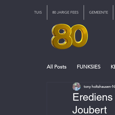
TUIS
80 JARIGE FEES
GEMEENTE
All Posts
FUNKSIES
K
tony holtzhausen
N
KERKRAAD
KOOR
Erediens
Joubert