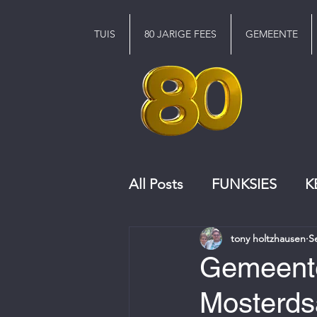
TUIS
80 JARIGE FEES
GEMEENTE
All Posts
FUNKSIES
K
tony holtzhausen
S
KERKRAAD
KOOR
Gemeente
Mosterd