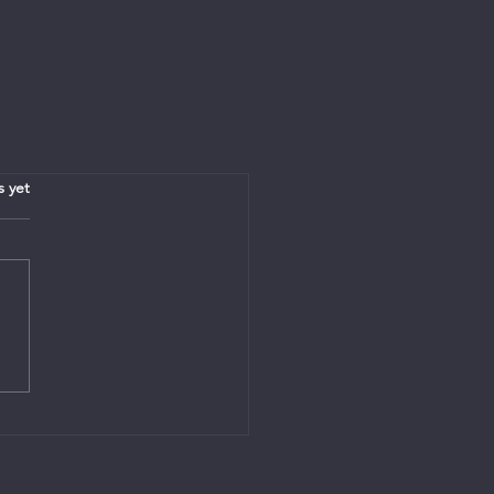
.
s yet