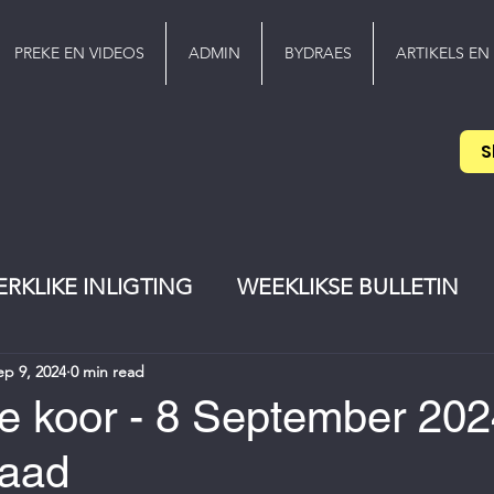
PREKE EN VIDEOS
ADMIN
BYDRAES
ARTIKELS EN
S
ERKLIKE INLIGTING
WEEKLIKSE BULLETIN
ep 9, 2024
0 min read
EREDIENS
Pinkster
jeugwerker
 koor - 8 September 202
saad