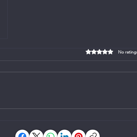
Rated 0 out of 5 stars
No rating