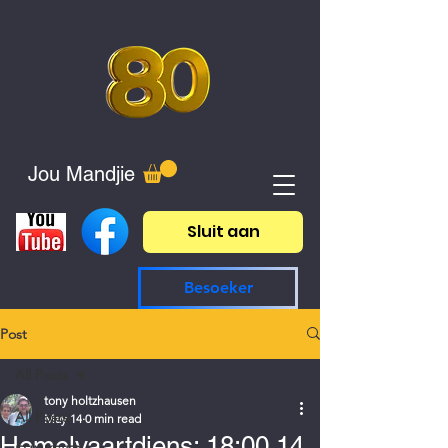
Jou Mandjie
Sluit aan
Besoeker
Post
All Posts
tony holtzhausen
All Posts
May 14
0 min read
Hemelvaartdiens: 18:00 14