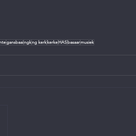
nte
gansbaai
ngk
ng kerk
kerke
HAS
basaar
musiek