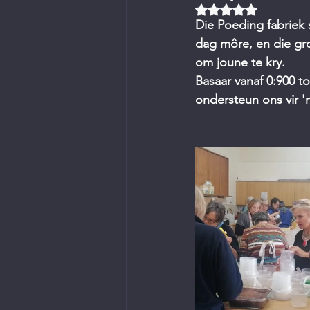
Rated NaN out of 5 
Die Poeding fabriek
dag môre, en die gr
om joune te kry. 
Basaar vanaf 0:900 t
ondersteun ons vir 'n