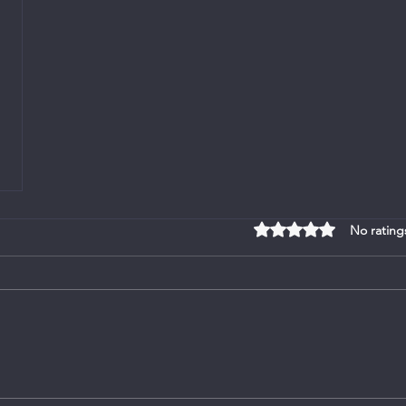
Rated 0 out of 5 stars
No rating