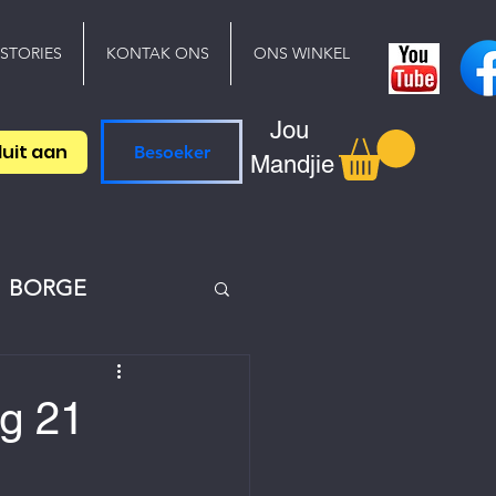
 STORIES
KONTAK ONS
ONS WINKEL
Jou
luit aan
Besoeker
Mandjie
BORGE
g 21