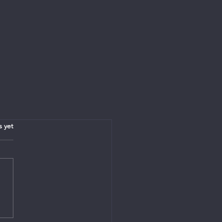
.
s yet