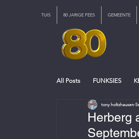
TUIS
80 JARIGE FEES
GEMEENTE
All Posts
FUNKSIES
K
tony holtzhausen
S
KERKRAAD
KOOR
Herberg 
Septemb