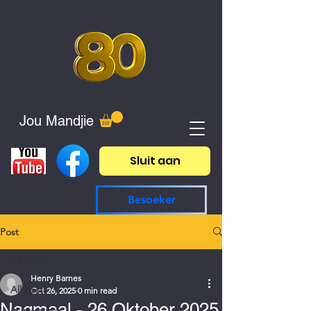
Jou Mandjie
Sluit aan
Besoeker
Post
All Posts
Henry Barnes
All Posts
Oct 26, 2025
0 min read
Nagmaal - 26 Oktober 2025