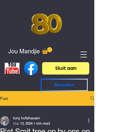
Jou Mandjie
Sluit aan
Besoeker
Post
All Posts
tony holtzhausen
All Posts
Mar 13, 2024
1 min read
Piet Smit tree op by ons op