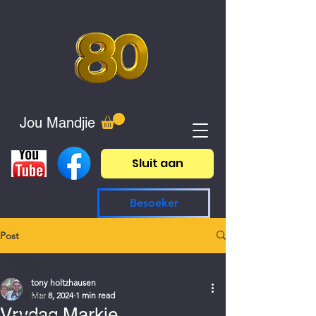
Jou Mandjie
Sluit aan
Besoeker
Post
All Posts
tony holtzhausen
All Posts
Mar 8, 2024
1 min read
Vrydag Markie