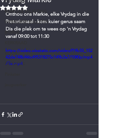
FUNKSIES
Rated NaN out of 5 stars.
KERKLIKE INLIGTING
Onthou ons Markie, elke Vrydag in die 
Pretoriussaal - kom kuier gerus saam
WEEKLIKSE BULLETIN
Dis die plek om te wees op 'n Vrydag 
BORGE
vanaf 09:00 tot 11:30
KERKRAAD
https://video.wixstatic.com/video/f19b55_152
KOOR
42de748bf46c495318275c149b2a7/1080p/mp4
/file.mp4
EREDIENS
Pinkster
jeugwerker