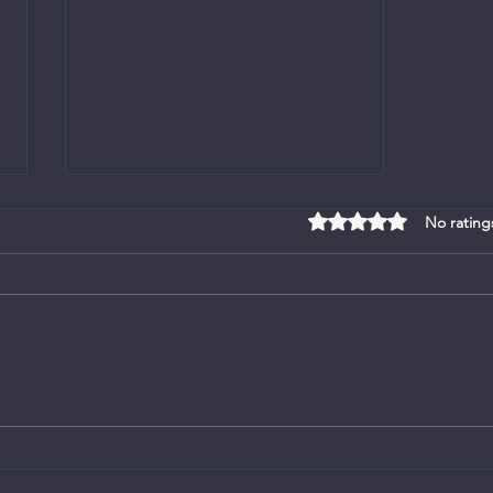
Rated 0 out of 5 stars
No rating
VrydagNuus - 31 Mei 2024