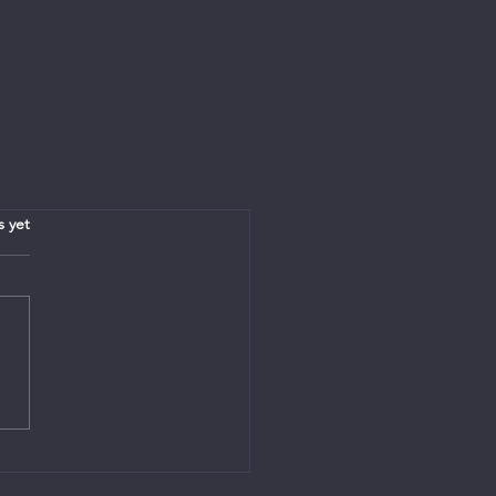
.
s yet