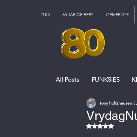
TUIS
80 JARIGE FEES
GEMEENTE
All Posts
FUNKSIES
K
tony holtzhausen
J
KERKRAAD
KOOR
VrydagNu
Rated NaN out of 5 