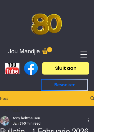
Jou Mandjie
Sluit aan
Besoeker
Post
All Posts
tony holtzhausen
All Posts
Jan 31
0 min read
Bulletin - 1 Februarie 2026