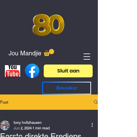
Jou Mandjie
Sluit aan
Besoeker
Post
All Posts
tony holtzhausen
All Posts
Jun 2, 2024
1 min read
Eerste direkte Erediens