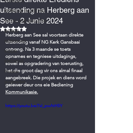
FUNKSIES
uitsending na Herberg aan
KERKLIKE INLIGTING
See - 2 Junie 2024
WEEKLIKSE BULLETIN
Rated NaN out of 5 stars.
BORGE
Herberg aan See sal voortaan direkte 
KERKRAAD
uitsending vanaf NG Kerk Gansbaai 
ontvang. Na 3 maande se toets 
KOOR
opnames en tegniese uitdagings, 
EREDIENS
sowel as opgradering van toerusting, 
het die groot dag vir ons almal finaal 
Pinkster
aangebreek. Die projek en diens word 
jeugwerker
gelewer deur ons eie Bediening 
Kommunikasie.
https://youtu.be/7sI_pwAtHSY