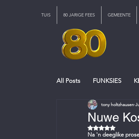
TUIS
80 JARIGE FEES
GEMEENTE
All Posts
FUNKSIES
K
tony holtzhausen
J
KERKRAAD
KOOR
Nuwe Kos
Rated NaN out of 5 
Na 'n deeglike prose