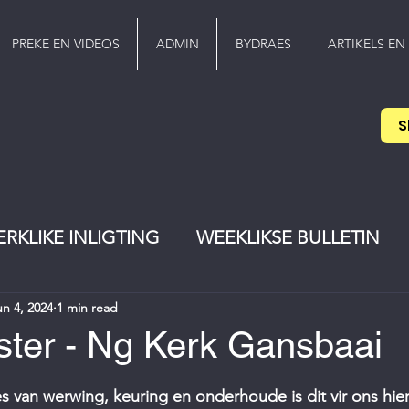
PREKE EN VIDEOS
ADMIN
BYDRAES
ARTIKELS EN
S
ERKLIKE INLIGTING
WEEKLIKSE BULLETIN
un 4, 2024
1 min read
EREDIENS
Pinkster
jeugwerker
ter - Ng Kerk Gansbaai
stars.
s van werwing, keuring en onderhoude is dit vir ons hi