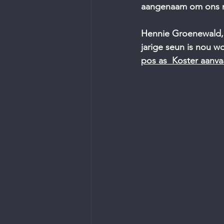
aangenaam om ons n
Hennie Groenewald, 
jarige seun is nou w
pos as  Koster aanvaa