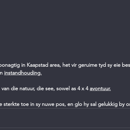
nagtig in Kaapstad area, het vir geruime tyd sy eie bes
n 
instandhouding.
van die natuur, die see, sowel as 4 x 4 
avontuur.
 sterkte toe in sy nuwe pos, en glo hy sal gelukkig by 