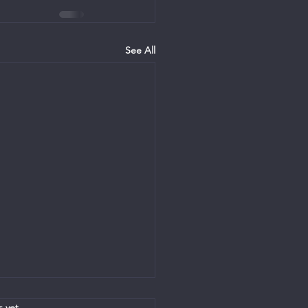
See All
.
s yet