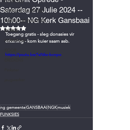
FUNKSIES
Saterdag 27 Julie 2024 --
KERKLIKE INLIGTING
10h00-- NG Kerk Gansbaai
WEEKLIKSE BULLETIN
Rated NaN out of 5 stars.
BORGE
Toegang gratis - sleg donasies vir 
KERKRAAD
erkening - kom kuier saam asb.  
KOOR
https://youtu.be/1sN6o-bcnpo
EREDIENS
Pinkster
jeugwerker
ng gemeente
GANSBAAI
NGK
musiek
FUNKSIES