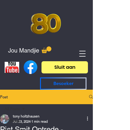
Jou Mandjie
Sluit aan
Besoeker
Post
All Posts
tony holtzhausen
All Posts
Jul 23, 2024
1 min read
Piet Smit Optrede -