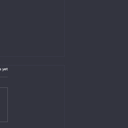
.
s yet
ens - 26 Julie 2026 - Ds.
i Joubert