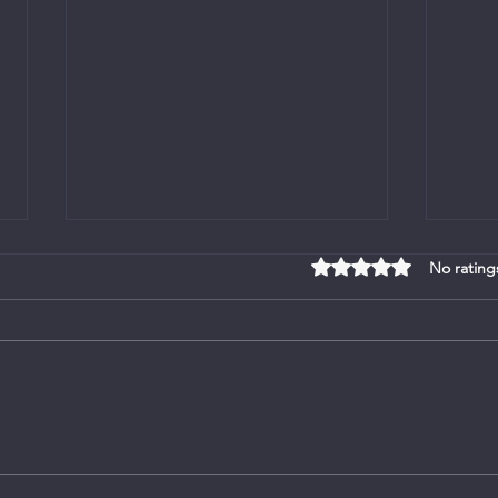
Rated 0 out of 5 stars
No rating
Bulletin en uitnodiging na
Eredi
bevestiging van Proponent
Hanr
Rudiger van Huysteen op 1