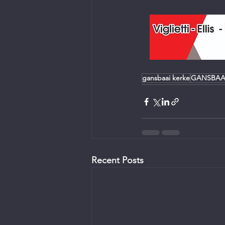
gansbaai kerke
GANSBAA
Recent Posts