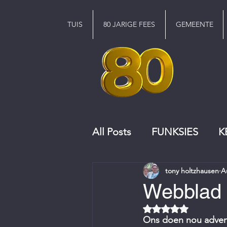
TUIS
80 JARIGE FEES
GEMEENTE
All Posts
FUNKSIES
K
tony holtzhausen
A
KERKRAAD
KOOR
Webblad 
Rated NaN out of 5 
Ons doen nou adverte