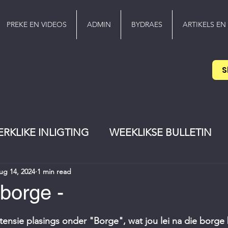
PREKE EN VIDEOS
ADMIN
BYDRAES
ARTIKELS EN
S
ERKLIKE INLIGTING
WEEKLIKSE BULLETIN
ug 14, 2024
1 min read
EREDIENS
Pinkster
jeugwerker
borge -
stars.
nsie plasings onder "Borge", wat jou lei na die borge b