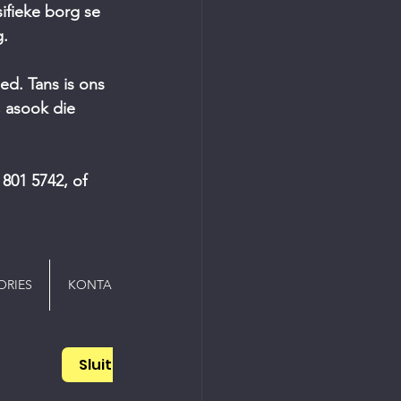
ifieke borg se 
g.
d. Tans is ons 
 asook die 
801 5742, of  