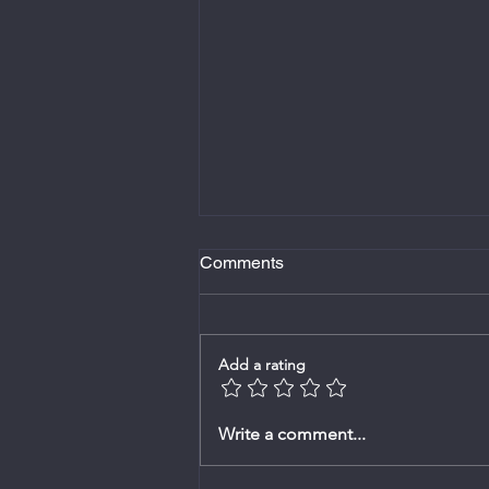
Comments
Add a rating
Erediens -2 Augustus 2026
Write a comment...
Ds.Johan Rossouw