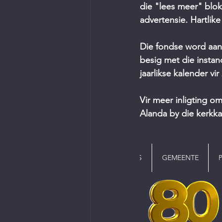
die "lees meer" blok
advertensie. Hartlik
Die fondse word aan
besig met die insta
jaarlikse kalender vir
Vir meer inligting om
Alanda by die kerkka